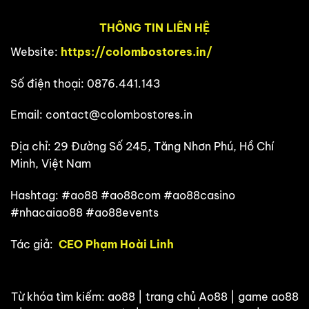
THÔNG TIN LIÊN HỆ
Website:
https://colombostores.in/
Số điện thoại: 0876.441.143
Email:
contact@colombostores.in
Địa chỉ: 29 Đường Số 245, Tăng Nhơn Phú, Hồ Chí
Minh, Việt Nam
Hashtag: #ao88 #ao88com #ao88casino
#nhacaiao88 #ao88events
Tác giả:
CEO Phạm Hoài Linh
Từ khóa tìm kiếm: ao88 | trang chủ Ao88 | game ao88