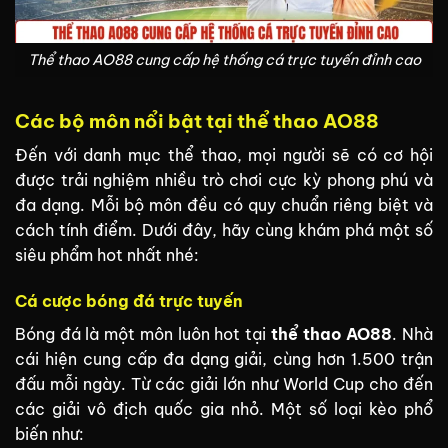
Thể thao AO88 cung cấp hệ thống cá trực tuyến đỉnh cao
Các bộ môn nổi bật tại thể thao AO88
Đến với danh mục thể thao, mọi người sẽ có cơ hội
được trải nghiệm nhiều trò chơi cực kỳ phong phú và
đa dạng. Mỗi bộ môn đều có quy chuẩn riêng biệt và
cách tính điểm. Dưới đây, hãy cùng khám phá một số
siêu phẩm hot nhất nhé:
Cá cược bóng đá trực tuyến
Bóng đá là một môn luôn hot tại
thể thao AO88
. Nhà
cái hiện cung cấp đa dạng giải, cùng hơn 1.500 trận
đấu mỗi ngày. Từ các giải lớn như World Cup cho đến
các giải vô địch quốc gia nhỏ. Một số loại kèo phổ
biến như: