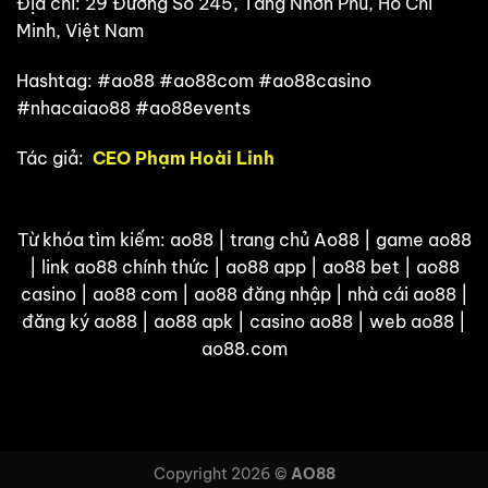
Địa chỉ: 29 Đường Số 245, Tăng Nhơn Phú, Hồ Chí
Minh, Việt Nam
Hashtag: #ao88 #ao88com #ao88casino
#nhacaiao88 #ao88events
Tác giả:
CEO Phạm Hoài Linh
Từ khóa tìm kiếm: ao88 | trang chủ Ao88 | game ao88
| link ao88 chính thức | ao88 app | ao88 bet | ao88
casino | ao88 com | ao88 đăng nhập | nhà cái ao88 |
đăng ký ao88 | ao88 apk | casino ao88 | web ao88 |
ao88.com
Copyright 2026 ©
AO88