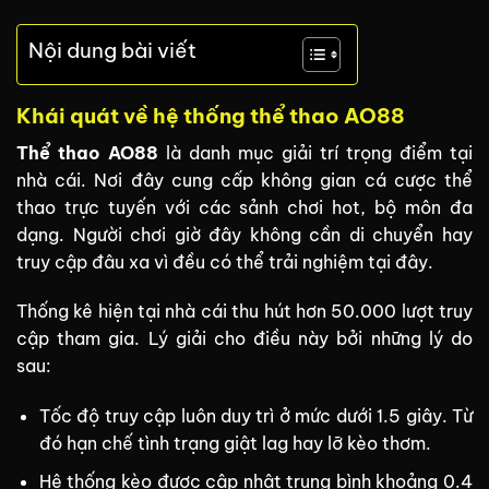
Nội dung bài viết
Khái quát về hệ thống thể thao AO88
Thể thao AO88
là danh mục giải trí trọng điểm tại
nhà cái. Nơi đây cung cấp không gian cá cược thể
thao trực tuyến với các sảnh chơi hot, bộ môn đa
dạng. Người chơi giờ đây không cần di chuyển hay
truy cập đâu xa vì đều có thể trải nghiệm tại đây.
Thống kê hiện tại nhà cái thu hút hơn 50.000 lượt truy
cập tham gia. Lý giải cho điều này bởi những lý do
sau:
Tốc độ truy cập luôn duy trì ở mức dưới 1.5 giây. Từ
đó hạn chế tình trạng giật lag hay lỡ kèo thơm.
Hệ thống kèo được cập nhật trung bình khoảng 0.4