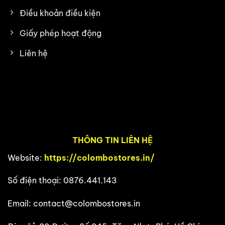
Điều khoản điều kiện
Giấy phép hoạt động
Liên hệ
THÔNG TIN LIÊN HỆ
Website:
https://colombostores.in/
Số điện thoại: 0876.441.143
Email:
contact@colombostores.in