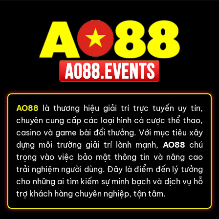
Lỗi
Mọi
Mới
Ván
Nhất
Đấu
2026
Ai
Cũng
Cần
Biết
AO88
là thương hiệu giải trí trực tuyến uy tín,
chuyên cung cấp các loại hình cá cược thể thao,
casino và game bài đổi thưởng. Với mục tiêu xây
dựng môi trường giải trí lành mạnh,
AO88
chú
trọng vào việc bảo mật thông tin và nâng cao
trải nghiệm người dùng. Đây là điểm đến lý tưởng
cho những ai tìm kiếm sự minh bạch và dịch vụ hỗ
trợ khách hàng chuyên nghiệp, tận tâm.