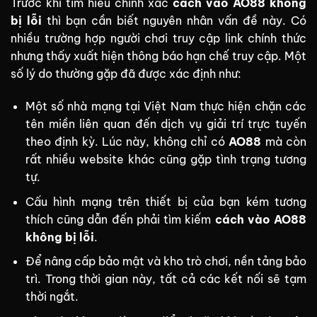
Trước khi tìm hiểu chính xác
cách vào AO88 không
bị lỗi
thì bạn cần biết nguyên nhân vấn đề này. Có
nhiều trường hợp người chơi truy cập link chính thức
nhưng thấy xuất hiện thông báo hạn chế truy cập. Một
số lý do thường gặp đã được xác định như:
Một số nhà mạng tại Việt Nam thực hiện chặn các
tên miền liên quan đến dịch vụ giải trí trực tuyến
theo định kỳ. Lúc này, không chỉ có
AO88
mà còn
rất nhiều website khác cũng gặp tình trạng tương
tự.
Cấu hình mạng trên thiết bị của bạn kém tương
thích cũng dẫn đến phải tìm kiếm
cách vào AO88
không bị lỗi
.
Để nâng cấp bảo mật và kho trò chơi, nền tảng bảo
trì. Trong thời gian này, tất cả các kết nối sẽ tạm
thời ngắt.