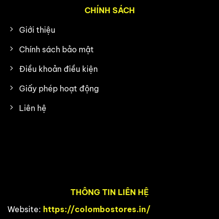
CHÍNH SÁCH
Giới thiệu
Chính sách bảo mật
Điều khoản điều kiện
Giấy phép hoạt động
Liên hệ
THÔNG TIN LIÊN HỆ
Website:
https://colombostores.in/